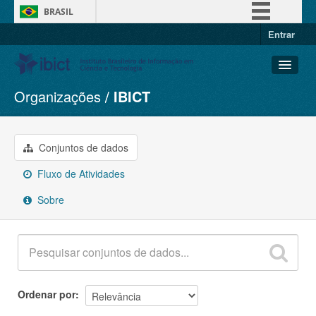
BRASIL
Entrar
Simplifique!
Comunica BR
Participe
Organizações
IBICT
Conjuntos de dados
Acesso à informação
Organizações
Legislação
Grupos
Conjuntos de dados
Canais
Sobre
Fluxo de Atividades
Sobre
Ordenar por