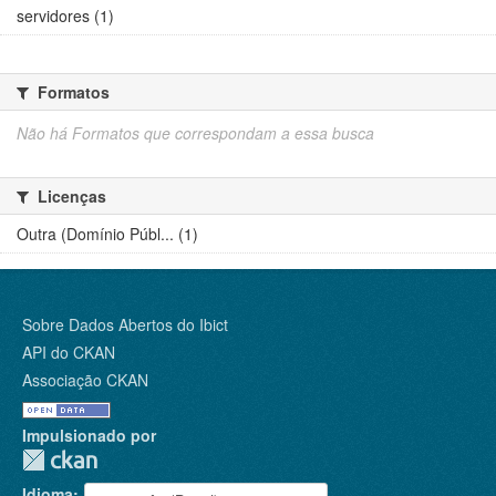
servidores (1)
Formatos
Não há Formatos que correspondam a essa busca
Licenças
Outra (Domínio Públ... (1)
Sobre Dados Abertos do Ibict
API do CKAN
Associação CKAN
Impulsionado por
Idioma