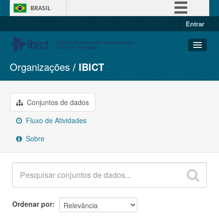
BRASIL
Entrar
Simplifique!
Comunica BR
Participe
Organizações
IBICT
Conjuntos de dados
Acesso à informação
Organizações
Legislação
Grupos
Conjuntos de dados
Canais
Sobre
Fluxo de Atividades
Sobre
Ordenar por