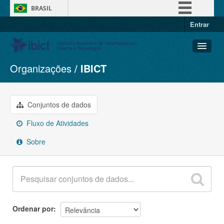
BRASIL
Entrar
Simplifique!
Comunica BR
Participe
Organizações
IBICT
Conjuntos de dados
Acesso à informação
Organizações
Legislação
Grupos
Conjuntos de dados
Canais
Sobre
Fluxo de Atividades
Sobre
Ordenar por