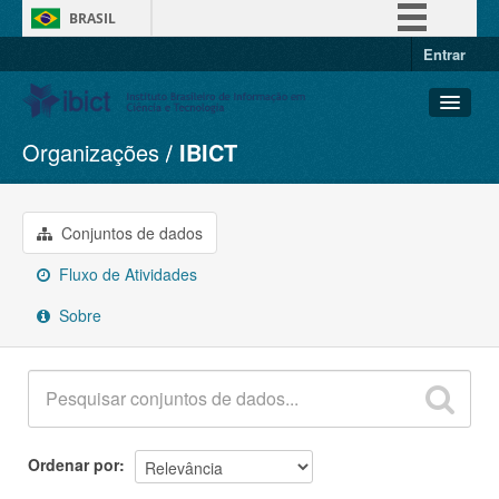
BRASIL
Entrar
Simplifique!
Comunica BR
Participe
Organizações
IBICT
Conjuntos de dados
Acesso à informação
Organizações
Legislação
Grupos
Conjuntos de dados
Canais
Sobre
Fluxo de Atividades
Sobre
Ordenar por