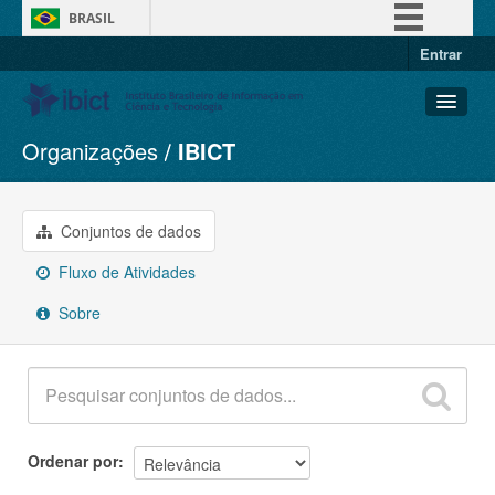
BRASIL
Entrar
Simplifique!
Comunica BR
Participe
Organizações
IBICT
Conjuntos de dados
Acesso à informação
Organizações
Legislação
Grupos
Conjuntos de dados
Canais
Sobre
Fluxo de Atividades
Sobre
Ordenar por