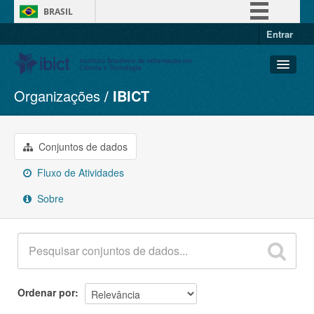
BRASIL
Entrar
Simplifique!
Comunica BR
Participe
Organizações
IBICT
Conjuntos de dados
Acesso à informação
Organizações
Legislação
Grupos
Conjuntos de dados
Canais
Sobre
Fluxo de Atividades
Sobre
Ordenar por