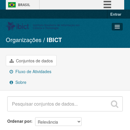
BRASIL
Entrar
Simplifique!
Comunica BR
Participe
Organizações
IBICT
Conjuntos de dados
Acesso à informação
Organizações
Legislação
Grupos
Conjuntos de dados
Canais
Sobre
Fluxo de Atividades
Sobre
Ordenar por