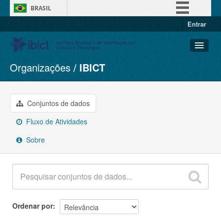
BRASIL
Entrar
Simplifique!
Comunica BR
Participe
Organizações
IBICT
Conjuntos de dados
Acesso à informação
Organizações
Legislação
Grupos
Conjuntos de dados
Canais
Sobre
Fluxo de Atividades
Sobre
Ordenar por