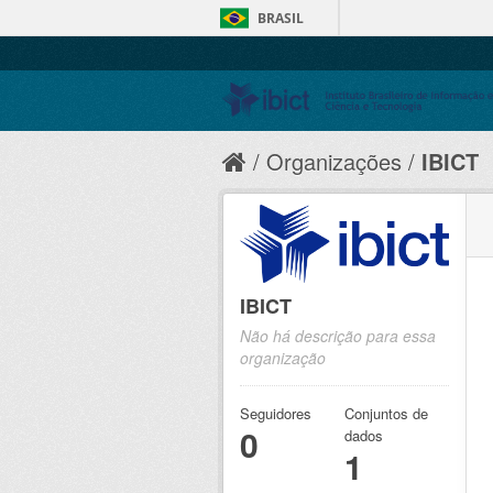
BRASIL
Organizações
IBICT
IBICT
Não há descrição para essa
organização
Seguidores
Conjuntos de
0
dados
1