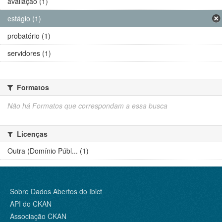
avaliação (1)
estágio (1)
probatório (1)
servidores (1)
Formatos
Não há Formatos que correspondam a essa busca
Licenças
Outra (Domínio Públ... (1)
Sobre Dados Abertos do Ibict
API do CKAN
Associação CKAN