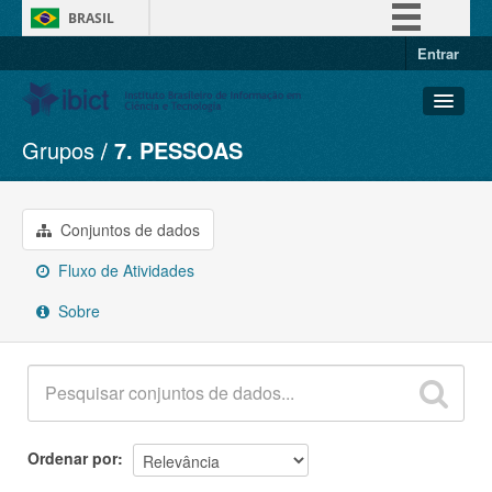
BRASIL
Entrar
Simplifique!
Comunica BR
Participe
Grupos
7. PESSOAS
Conjuntos de dados
Acesso à informação
Organizações
Legislação
Grupos
Conjuntos de dados
Canais
Sobre
Fluxo de Atividades
Sobre
Ordenar por