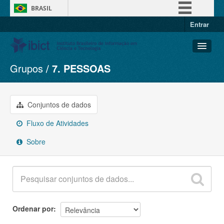
BRASIL
Entrar
Simplifique!
Comunica BR
Participe
Grupos
7. PESSOAS
Conjuntos de dados
Acesso à informação
Organizações
Legislação
Grupos
Conjuntos de dados
Canais
Sobre
Fluxo de Atividades
Sobre
Ordenar por