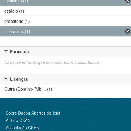
avaliação (1)
estágio (1)
probatório (1)
servidores (1)
Formatos
Não há Formatos que correspondam a essa busca
Licenças
Outra (Domínio Públ... (1)
Sobre Dados Abertos do Ibict
API do CKAN
Associação CKAN