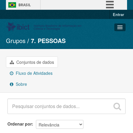
BRASIL
Entrar
Simplifique!
Comunica BR
Participe
Grupos
7. PESSOAS
Conjuntos de dados
Acesso à informação
Organizações
Legislação
Grupos
Conjuntos de dados
Canais
Sobre
Fluxo de Atividades
Sobre
Ordenar por