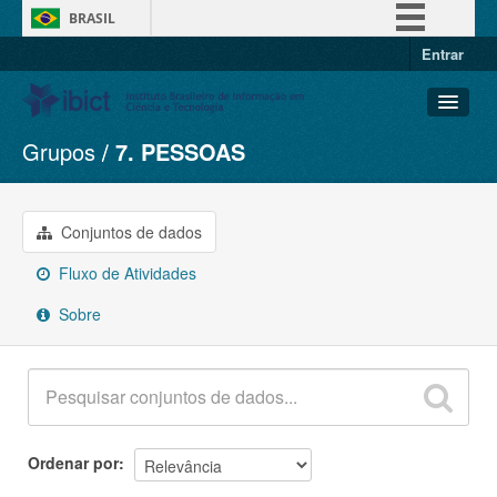
BRASIL
Entrar
Simplifique!
Comunica BR
Participe
Grupos
7. PESSOAS
Conjuntos de dados
Acesso à informação
Organizações
Legislação
Grupos
Conjuntos de dados
Canais
Sobre
Fluxo de Atividades
Sobre
Ordenar por