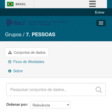
BRASIL
Entrar
Simplifique!
Comunica BR
Participe
Grupos
7. PESSOAS
Conjuntos de dados
Acesso à informação
Organizações
Legislação
Grupos
Conjuntos de dados
Canais
Sobre
Fluxo de Atividades
Sobre
Ordenar por