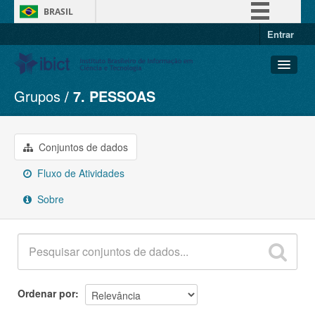
BRASIL
Entrar
Simplifique!
Comunica BR
Participe
Grupos
7. PESSOAS
Conjuntos de dados
Acesso à informação
Organizações
Legislação
Grupos
Conjuntos de dados
Canais
Sobre
Fluxo de Atividades
Sobre
Ordenar por