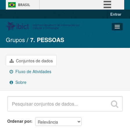
BRASIL
Entrar
Simplifique!
Comunica BR
Participe
Grupos
7. PESSOAS
Conjuntos de dados
Acesso à informação
Organizações
Legislação
Grupos
Conjuntos de dados
Canais
Sobre
Fluxo de Atividades
Sobre
Ordenar por