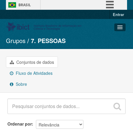
BRASIL
Entrar
Simplifique!
Comunica BR
Participe
Grupos
7. PESSOAS
Conjuntos de dados
Acesso à informação
Organizações
Legislação
Grupos
Conjuntos de dados
Canais
Sobre
Fluxo de Atividades
Sobre
Ordenar por