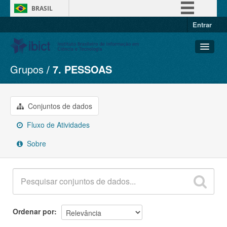
BRASIL
Entrar
Simplifique!
Comunica BR
Participe
Grupos
7. PESSOAS
Conjuntos de dados
Acesso à informação
Organizações
Legislação
Grupos
Conjuntos de dados
Canais
Sobre
Fluxo de Atividades
Sobre
Ordenar por