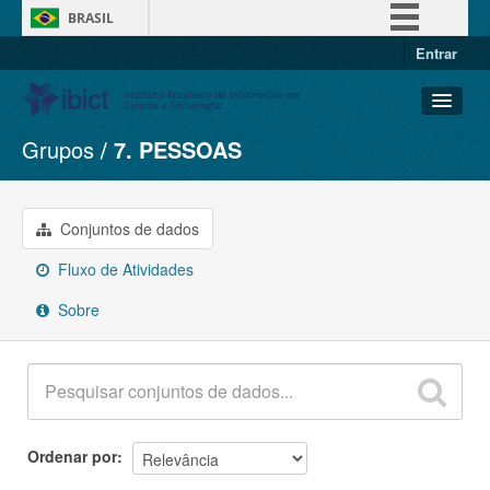
BRASIL
Entrar
Simplifique!
Comunica BR
Participe
Grupos
7. PESSOAS
Conjuntos de dados
Acesso à informação
Organizações
Legislação
Grupos
Conjuntos de dados
Canais
Sobre
Fluxo de Atividades
Sobre
Ordenar por