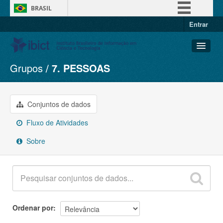
BRASIL
Entrar
Simplifique!
Comunica BR
Participe
Grupos
7. PESSOAS
Conjuntos de dados
Acesso à informação
Organizações
Legislação
Grupos
Conjuntos de dados
Canais
Sobre
Fluxo de Atividades
Sobre
Ordenar por