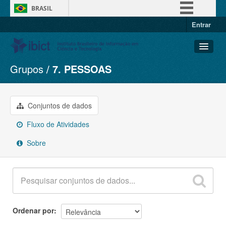
BRASIL
Entrar
Simplifique!
Comunica BR
Participe
Grupos
7. PESSOAS
Conjuntos de dados
Acesso à informação
Organizações
Legislação
Grupos
Conjuntos de dados
Canais
Sobre
Fluxo de Atividades
Sobre
Ordenar por