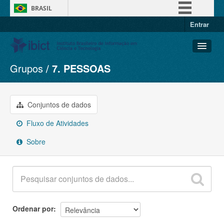
BRASIL
Entrar
Simplifique!
Comunica BR
Participe
Grupos
7. PESSOAS
Conjuntos de dados
Acesso à informação
Organizações
Legislação
Grupos
Conjuntos de dados
Canais
Sobre
Fluxo de Atividades
Sobre
Ordenar por