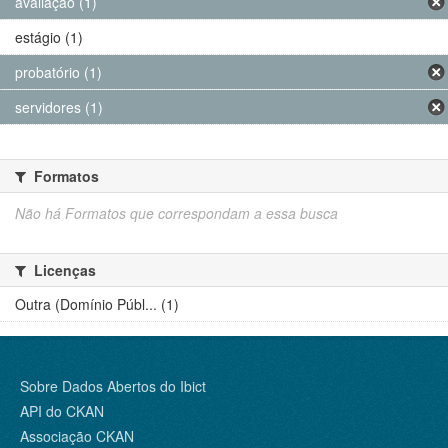
avaliação (1)
estágio (1)
probatório (1)
servidores (1)
Formatos
Não há Formatos que correspondam a essa busca
Licenças
Outra (Domínio Públ... (1)
Sobre Dados Abertos do Ibict
API do CKAN
Associação CKAN