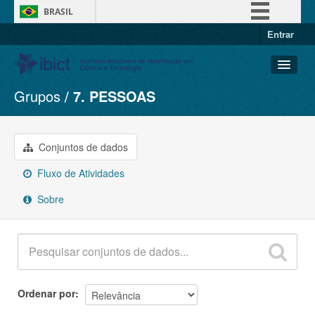
BRASIL
Entrar
Simplifique!
Comunica BR
Participe
Grupos
7. PESSOAS
Conjuntos de dados
Acesso à informação
Organizações
Legislação
Grupos
Conjuntos de dados
Canais
Sobre
Fluxo de Atividades
Sobre
Ordenar por