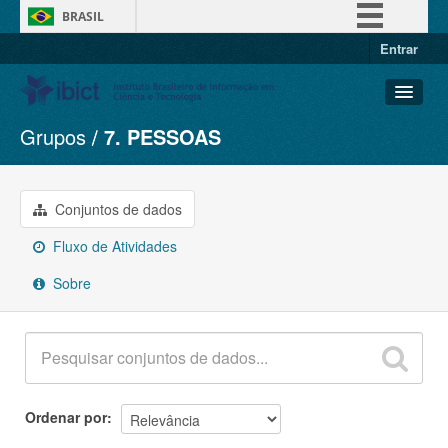
BRASIL
Entrar
Simplifique!
Comunica BR
Participe
Grupos
7. PESSOAS
Conjuntos de dados
Acesso à informação
Organizações
Legislação
Grupos
Conjuntos de dados
Canais
Sobre
Fluxo de Atividades
Sobre
Ordenar por