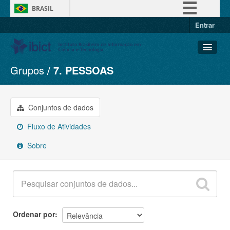
BRASIL
Entrar
Simplifique!
Comunica BR
Participe
Grupos
7. PESSOAS
Conjuntos de dados
Acesso à informação
Organizações
Legislação
Grupos
Conjuntos de dados
Canais
Sobre
Fluxo de Atividades
Sobre
Ordenar por