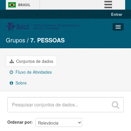
BRASIL
Entrar
Simplifique!
Comunica BR
Participe
Grupos
7. PESSOAS
Conjuntos de dados
Acesso à informação
Organizações
Legislação
Grupos
Conjuntos de dados
Canais
Sobre
Fluxo de Atividades
Sobre
Ordenar por