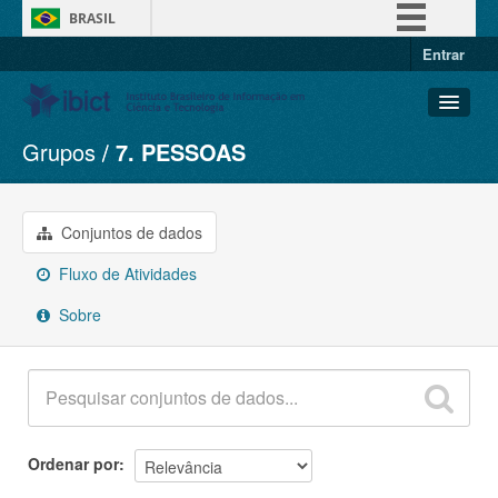
BRASIL
Entrar
Simplifique!
Comunica BR
Participe
Grupos
7. PESSOAS
Conjuntos de dados
Acesso à informação
Organizações
Legislação
Grupos
Conjuntos de dados
Canais
Sobre
Fluxo de Atividades
Sobre
Ordenar por