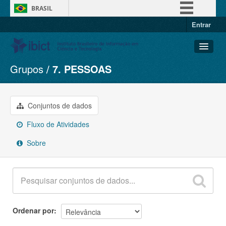
BRASIL
Entrar
Simplifique!
Comunica BR
Participe
Grupos
7. PESSOAS
Conjuntos de dados
Acesso à informação
Organizações
Legislação
Grupos
Conjuntos de dados
Canais
Sobre
Fluxo de Atividades
Sobre
Ordenar por