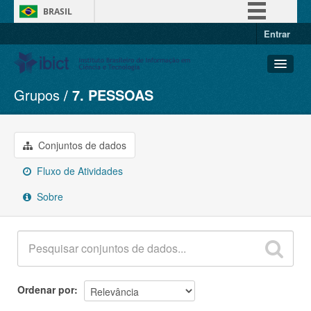
BRASIL
Entrar
Simplifique!
Comunica BR
Participe
Grupos
7. PESSOAS
Conjuntos de dados
Acesso à informação
Organizações
Legislação
Grupos
Conjuntos de dados
Canais
Sobre
Fluxo de Atividades
Sobre
Ordenar por