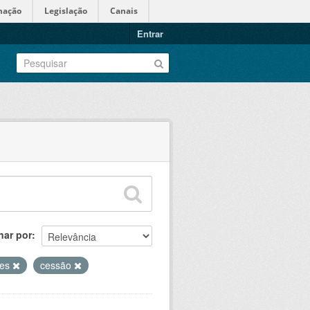
mação
Legislação
Canais
Entrar
nar por
res
cessão