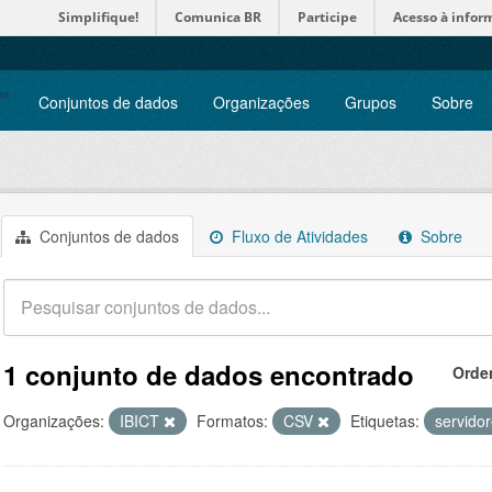
Simplifique!
Comunica BR
Participe
Acesso à infor
Conjuntos de dados
Organizações
Grupos
Sobre
Conjuntos de dados
Fluxo de Atividades
Sobre
1 conjunto de dados encontrado
Orde
Organizações:
IBICT
Formatos:
CSV
Etiquetas:
servido