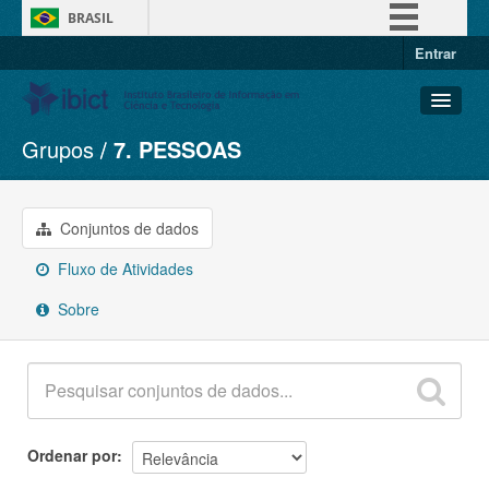
BRASIL
Entrar
Simplifique!
Comunica BR
Participe
Grupos
7. PESSOAS
Conjuntos de dados
Acesso à informação
Organizações
Legislação
Grupos
Conjuntos de dados
Canais
Sobre
Fluxo de Atividades
Sobre
Ordenar por