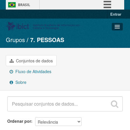
BRASIL
Entrar
Simplifique!
Comunica BR
Participe
Grupos
7. PESSOAS
Conjuntos de dados
Acesso à informação
Organizações
Legislação
Grupos
Conjuntos de dados
Canais
Sobre
Fluxo de Atividades
Sobre
Ordenar por