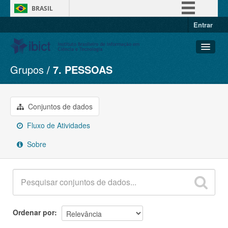
BRASIL
Entrar
Simplifique!
Comunica BR
Participe
Grupos
7. PESSOAS
Conjuntos de dados
Acesso à informação
Organizações
Legislação
Grupos
Conjuntos de dados
Canais
Sobre
Fluxo de Atividades
Sobre
Ordenar por