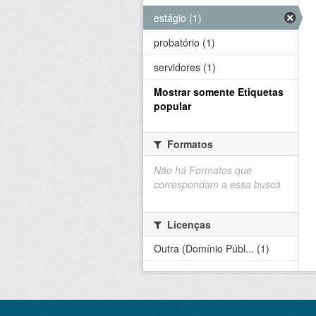
estágio (1)
probatório (1)
servidores (1)
Mostrar somente Etiquetas
popular
Formatos
Não há Formatos que
correspondam a essa busca
Licenças
Outra (Domínio Públ... (1)