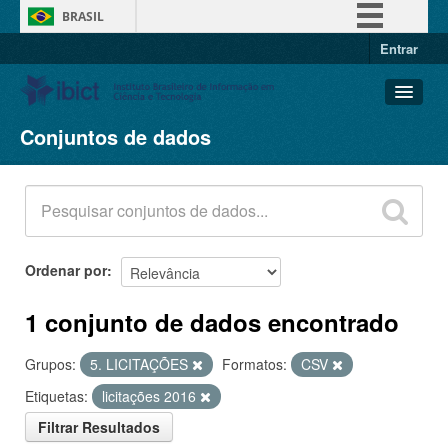
BRASIL
Entrar
Simplifique!
Comunica BR
Participe
Conjuntos de dados
Conjuntos de dados
Acesso à informação
Organizações
Legislação
Grupos
Canais
Sobre
Ordenar por
1 conjunto de dados encontrado
Grupos:
5. LICITAÇÕES
Formatos:
CSV
Etiquetas:
licitações 2016
Filtrar Resultados