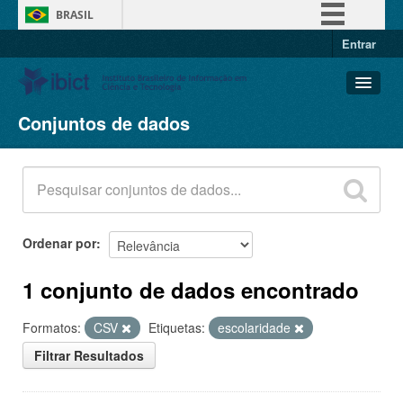
BRASIL
Entrar
Simplifique!
Comunica BR
Participe
Conjuntos de dados
Conjuntos de dados
Acesso à informação
Organizações
Legislação
Grupos
Canais
Sobre
Ordenar por
1 conjunto de dados encontrado
Formatos:
CSV
Etiquetas:
escolaridade
Filtrar Resultados