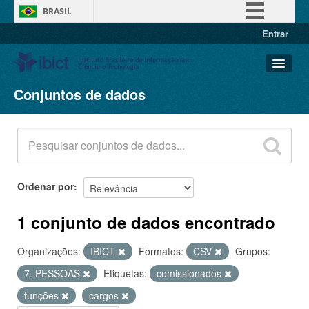
BRASIL
Entrar
Simplifique!
Comunica BR
Participe
Conjuntos de dados
Conjuntos de dados
Acesso à informação
Organizações
Legislação
Grupos
Canais
Sobre
Ordenar por
1 conjunto de dados encontrado
Organizações:
IBICT
Formatos:
CSV
Grupos:
7. PESSOAS
Etiquetas:
comissionados
funções
cargos