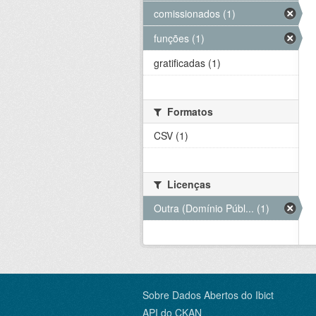
comissionados (1)
funções (1)
gratificadas (1)
Formatos
CSV (1)
Licenças
Outra (Domínio Públ... (1)
Sobre Dados Abertos do Ibict
API do CKAN