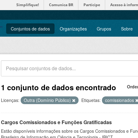
Simplifique!
Comunica BR
Participe
Acesso à infor
Conjuntos de dados
Organizações
Grupos
Sobre
1 conjunto de dados encontrado
Orde
Licenças:
Outra (Domínio Público)
Etiquetas:
comissionados
Cargos Comissionados e Funções Gratificadas
Estão disponíveis informações sobre os Cargos Comissionados e Funçõ
Brasileiro de Informação em Ciência e Tecnologia - IBICT.