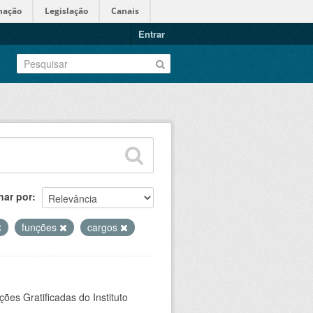
mação
Legislação
Canais
Entrar
nar por
funções
cargos
es Gratificadas do Instituto