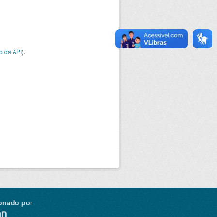
o da API
).
onado por