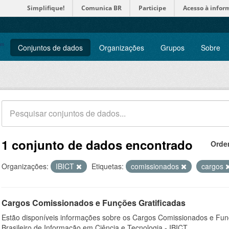
Simplifique!
Comunica BR
Participe
Acesso à infor
Conjuntos de dados
Organizações
Grupos
Sobre
1 conjunto de dados encontrado
Orde
Organizações:
IBICT
Etiquetas:
comissionados
cargos
Cargos Comissionados e Funções Gratificadas
Estão disponíveis informações sobre os Cargos Comissionados e Funçõ
Brasileiro de Informação em Ciência e Tecnologia - IBICT.