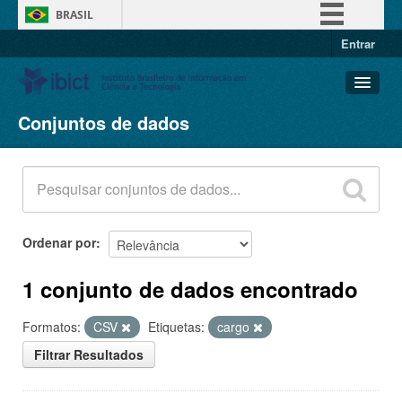
BRASIL
Entrar
Simplifique!
Comunica BR
Participe
Conjuntos de dados
Conjuntos de dados
Acesso à informação
Organizações
Legislação
Grupos
Canais
Sobre
Ordenar por
1 conjunto de dados encontrado
Formatos:
CSV
Etiquetas:
cargo
Filtrar Resultados