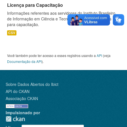
Licença para Capacitação
Informações referentes aos servidores do Instituto Brasileiro
de Informação em Ciência e Tecnologia (IBICT) afastados
para capacitação.
CSV
Você também pode ter acesso a esses registros usando a
API
(veja
Documentação da API
).
Sobre Dados Abertos do Ibict
API do CKAN
Associação CKAN
Impulsionado por