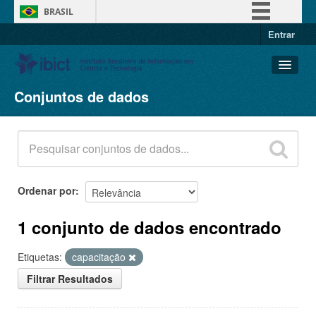
BRASIL
Entrar
Simplifique!
Comunica BR
Participe
Conjuntos de dados
Conjuntos de dados
Acesso à informação
Organizações
Legislação
Grupos
Canais
Sobre
Ordenar por
1 conjunto de dados encontrado
Etiquetas:
capacitação
Filtrar Resultados