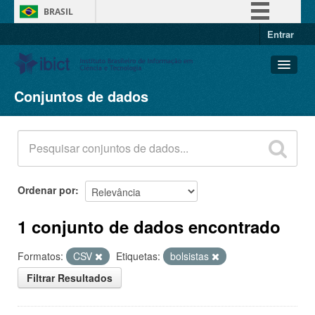
BRASIL
Entrar
Simplifique!
Comunica BR
Participe
Conjuntos de dados
Conjuntos de dados
Acesso à informação
Organizações
Legislação
Grupos
Canais
Sobre
Ordenar por
1 conjunto de dados encontrado
Formatos:
CSV
Etiquetas:
bolsistas
Filtrar Resultados