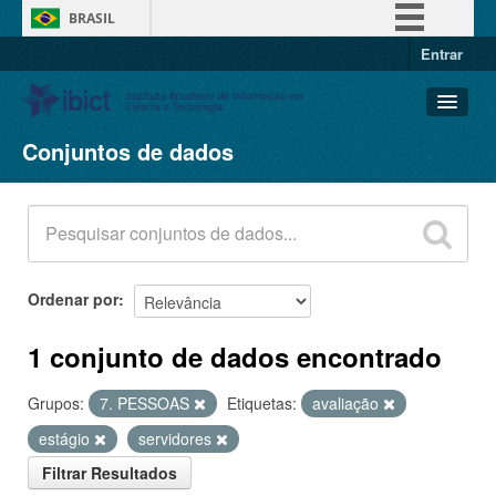
BRASIL
Entrar
Simplifique!
Comunica BR
Participe
Conjuntos de dados
Conjuntos de dados
Acesso à informação
Organizações
Legislação
Grupos
Canais
Sobre
Ordenar por
1 conjunto de dados encontrado
Grupos:
7. PESSOAS
Etiquetas:
avaliação
estágio
servidores
Filtrar Resultados