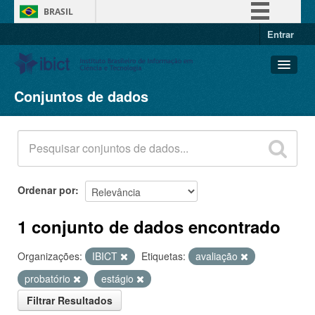
BRASIL
Entrar
Simplifique!
Comunica BR
Participe
Conjuntos de dados
Conjuntos de dados
Acesso à informação
Organizações
Legislação
Grupos
Canais
Sobre
Ordenar por
1 conjunto de dados encontrado
Organizações:
IBICT
Etiquetas:
avaliação
probatório
estágio
Filtrar Resultados