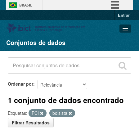
BRASIL
Entrar
Simplifique!
Comunica BR
Participe
Conjuntos de dados
Conjuntos de dados
Acesso à informação
Organizações
Legislação
Grupos
Canais
Sobre
Ordenar por
1 conjunto de dados encontrado
Etiquetas:
PCI
bolsista
Filtrar Resultados