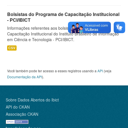
Bolsistas do Programa de Capacitação Institucional
- PCI/IBICT
Informações referentes aos bolsistas do Programa de
Capacitação Institucional do Instituto Brasileiro de Informação
em Ciência e Tecnologia - PCI/IBICT.
CSV
Você também pode ter acesso a esses registros usando a
API
(veja
Documentação da API
).
Sobre Dados Abertos do Ibict
API do CKAN
Associação CKAN