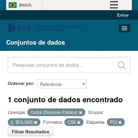
BRASIL
Entrar
Simplifique!
Comunica BR
Participe
Conjuntos de dados
Conjuntos de dados
Acesso à informação
Organizações
Legislação
Grupos
Canais
Sobre
Ordenar por
1 conjunto de dados encontrado
Licenças:
Outra (Domínio Público)
Grupos:
2. BOLSAS
Formatos:
CSV
Etiquetas:
PCI
Filtrar Resultados