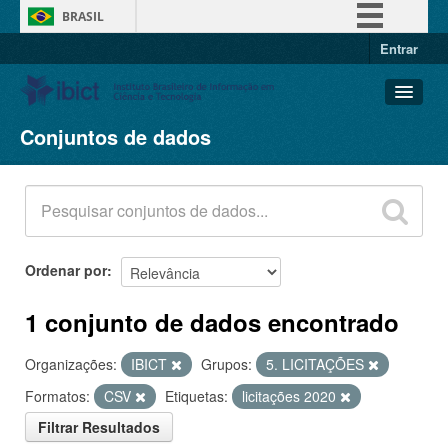
BRASIL
Entrar
Simplifique!
Comunica BR
Participe
Conjuntos de dados
Conjuntos de dados
Acesso à informação
Organizações
Legislação
Grupos
Canais
Sobre
Ordenar por
1 conjunto de dados encontrado
Organizações:
IBICT
Grupos:
5. LICITAÇÕES
Formatos:
CSV
Etiquetas:
licitações 2020
Filtrar Resultados