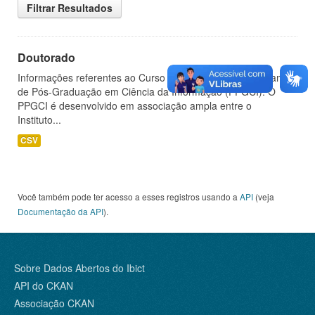
Filtrar Resultados
Doutorado
Informações referentes ao Curso de Doutorado do Programa
de Pós-Graduação em Ciência da Informação (PPGCI). O
PPGCI é desenvolvido em associação ampla entre o
Instituto...
CSV
Você também pode ter acesso a esses registros usando a
API
(veja
Documentação da API
).
Sobre Dados Abertos do Ibict
API do CKAN
Associação CKAN