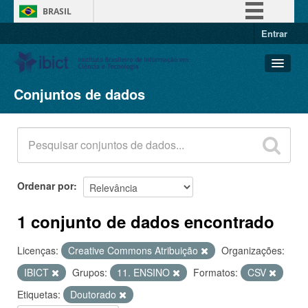
BRASIL
Entrar
Simplifique!
Comunica BR
Participe
Conjuntos de dados
Conjuntos de dados
Acesso à informação
Organizações
Legislação
Grupos
Canais
Sobre
Ordenar por
1 conjunto de dados encontrado
Licenças:
Creative Commons Atribuição
Organizações:
IBICT
Grupos:
11. ENSINO
Formatos:
CSV
Etiquetas:
Doutorado