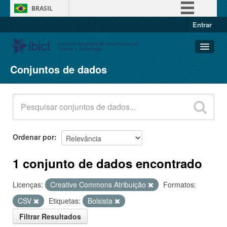
BRASIL
Entrar
Simplifique!
Comunica BR
Participe
Conjuntos de dados
Conjuntos de dados
Acesso à informação
Organizações
Legislação
Grupos
Canais
Sobre
Ordenar por
1 conjunto de dados encontrado
Licenças:
Creative Commons Atribuição
Formatos:
CSV
Etiquetas:
Bolsista
Filtrar Resultados