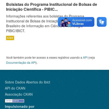
Bolsistas do Programa Institucional de Bolsas de
Iniciação Científica - PIBIC...
Informações referentes aos bolsistas do Programa
Institucional de Bolsas de Iniciação Científica do Instituto
Brasileiro de Informação em Ciência e Tecnologia -
PIBIC/IBICT.
CSV
Você também pode ter acesso a esses registros usando a
API
(veja
Documentação da API
).
Sobre Dados Abertos do Ibict
API do CKAN
Associação CKAN
Impulsionado por