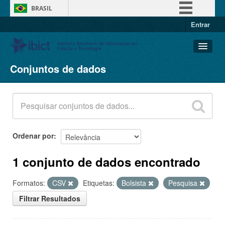
BRASIL
Entrar
Simplifique!
Comunica BR
Participe
Conjuntos de dados
Conjuntos de dados
Acesso à informação
Organizações
Legislação
Grupos
Canais
Sobre
Ordenar por
1 conjunto de dados encontrado
Formatos:
CSV
Etiquetas:
Bolsista
Pesquisa
Filtrar Resultados